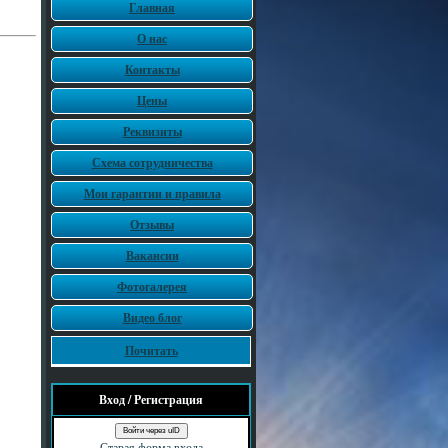
Главная
О нас
Контакты
Цены
Реквизиты
Схема сотрудничества
Мои гарантии и правила
Отзывы
Вакансии
Фотогалерея
Видео блог
Почитать
Вход / Регистрация
Войти через uID
Старая форма входа