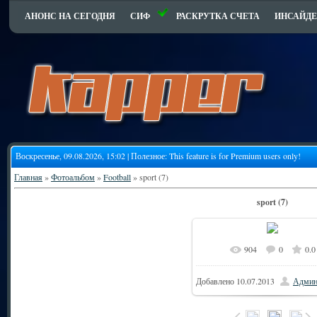
АНОНС НА СЕГОДНЯ
СИФ
РАСКРУТКА СЧЕТА
ИНСАЙДЕ
Воскресенье, 09.08.2026, 15:02 | Полезное:
This feature is for Premium users only!
Главная
»
Фотоальбом
»
Football
» sport (7)
sport (7)
904
0
0.0
Добавлено
10.07.2013
Админ