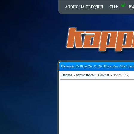
АНОНС НА СЕГОДНЯ
СИФ
РА
Пятница, 07.08.2026, 19:26 | Полезное:
This feat
Главная
»
Фотоальбом
»
Football
» sport (335)