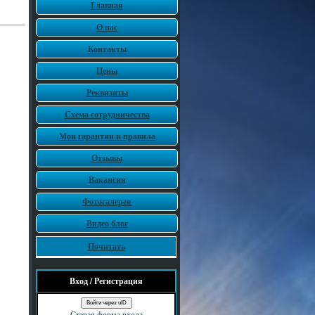
Главная
О нас
Контакты
Цены
Реквизиты
Схема сотрудничества
Мои гарантии и правила
Отзывы
Вакансии
Фотогалерея
Видео блог
Почитать
Вход / Регистрация
Войти через uID
Старая форма входа