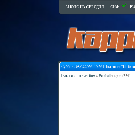
АНОНС НА СЕГОДНЯ
СИФ
РА
Суббота, 08.08.2026, 10:26 | Полезное:
This feat
Главная
»
Фотоальбом
»
Football
» sport (334)