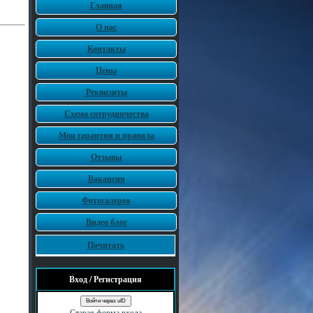
Главная
О нас
Контакты
Цены
Реквизиты
Схема сотрудничества
Мои гарантии и правила
Отзывы
Вакансии
Фотогалерея
Видео блог
Почитать
Вход / Регистрация
Войти через uID
Старая форма входа