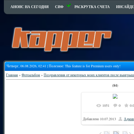
АНОНС НА СЕГОДНЯ
СИФ
РАСКРУТКА СЧЕТА
ИНСАЙДЕ
Четверг, 06.08.2026, 02:41 | Полезное:
This feature is for Premium users only!
Главная
»
Фотоальбом
»
Поздравления от некоторых моих клиентов после выигрыш
(84)
1051
0
0.
Добавлено
10.07.2013
Админ