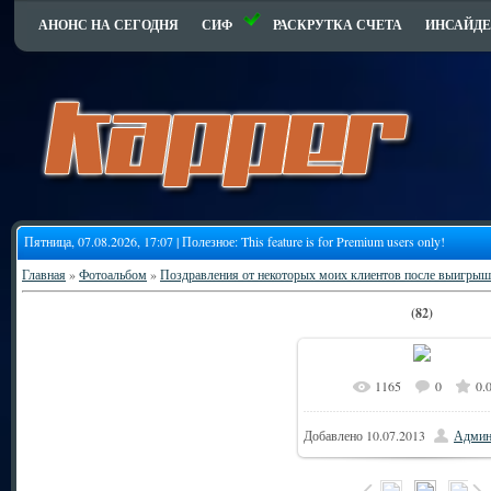
АНОНС НА СЕГОДНЯ
СИФ
РАСКРУТКА СЧЕТА
ИНСАЙДЕ
Пятница, 07.08.2026, 17:07 | Полезное:
This feature is for Premium users only!
Главная
»
Фотоальбом
»
Поздравления от некоторых моих клиентов после выигрыш
(82)
1165
0
0.
6
В реальном размере
Добавлено
10.07.2013
Админ
175.5Kb