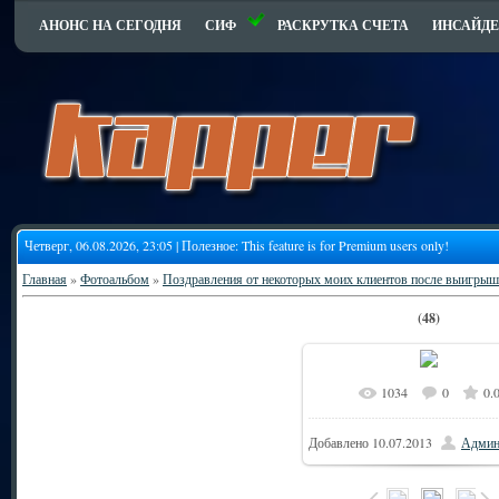
АНОНС НА СЕГОДНЯ
СИФ
РАСКРУТКА СЧЕТА
ИНСАЙДЕ
Четверг, 06.08.2026, 23:05 | Полезное:
This feature is for Premium users only!
Главная
»
Фотоальбом
»
Поздравления от некоторых моих клиентов после выигрыш
(48)
1034
0
0.
Добавлено
10.07.2013
Админ