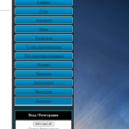
Главная
О нас
Контакты
Цены
Реквизиты
Схема сотрудничества
Мои гарантии и правила
Отзывы
Вакансии
Фотогалерея
Видео блог
Почитать
Вход / Регистрация
Войти через uID
Старая форма входа