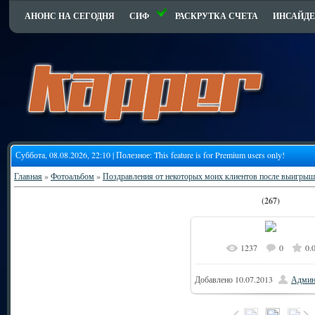
АНОНС НА СЕГОДНЯ
СИФ
РАСКРУТКА СЧЕТА
ИНСАЙДЕ
Суббота, 08.08.2026, 22:10 | Полезное:
This feature is for Premium users only!
Главная
»
Фотоальбом
»
Поздравления от некоторых моих клиентов после выигрыш
(267)
1237
0
0.
6
В реальном размере
Добавлено
10.07.2013
Админ
150.4Kb