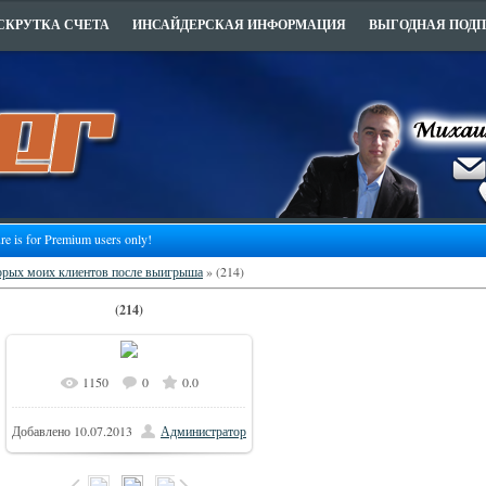
СКРУТКА СЧЕТА
ИНСАЙДЕРСКАЯ ИНФОРМАЦИЯ
ВЫГОДНАЯ ПОД
ure is for Premium users only!
орых моих клиентов после выигрыша
» (214)
(214)
1150
0
0.0
903x437
В реальном размере
/
Добавлено
10.07.2013
Администратор
189.9Kb