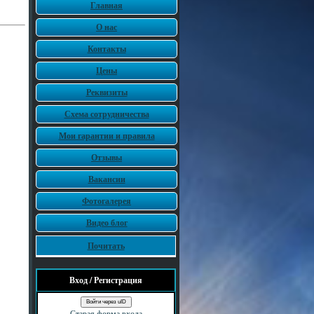
Главная
О нас
Контакты
Цены
Реквизиты
Схема сотрудничества
Мои гарантии и правила
Отзывы
Вакансии
Фотогалерея
Видео блог
Почитать
Вход / Регистрация
Войти через uID
Старая форма входа