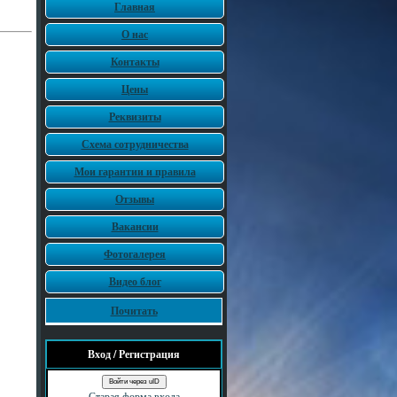
Главная
О нас
Контакты
Цены
Реквизиты
Схема сотрудничества
Мои гарантии и правила
Отзывы
Вакансии
Фотогалерея
Видео блог
Почитать
Вход / Регистрация
Войти через uID
Старая форма входа