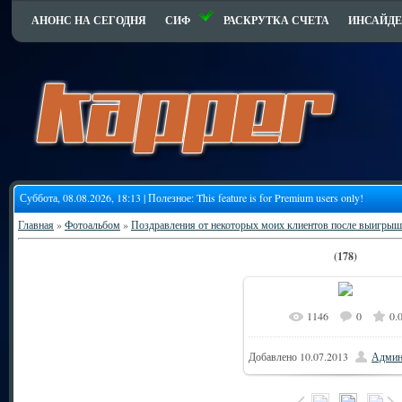
АНОНС НА СЕГОДНЯ
СИФ
РАСКРУТКА СЧЕТА
ИНСАЙДЕ
Суббота, 08.08.2026, 18:13 | Полезное:
This feature is for Premium users only!
Главная
»
Фотоальбом
»
Поздравления от некоторых моих клиентов после выигрыш
(178)
1146
0
0.
9
В реальном размере
Добавлено
10.07.2013
Админ
116.7Kb