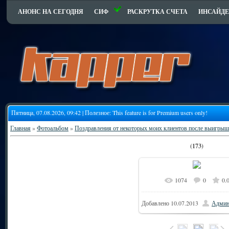
АНОНС НА СЕГОДНЯ
СИФ
РАСКРУТКА СЧЕТА
ИНСАЙДЕ
Пятница, 07.08.2026, 09:42 | Полезное:
This feature is for Premium users only!
Главная
»
Фотоальбом
»
Поздравления от некоторых моих клиентов после выигрыш
(173)
1074
0
0.
Добавлено
10.07.2013
Админ