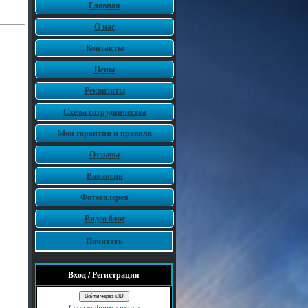
Главная
О нас
Контакты
Цены
Реквизиты
Схема сотрудничества
Мои гарантии и правила
Отзывы
Вакансии
Фотогалерея
Видео блог
Почитать
Вход / Регистрация
Войти через uID
Старая форма входа