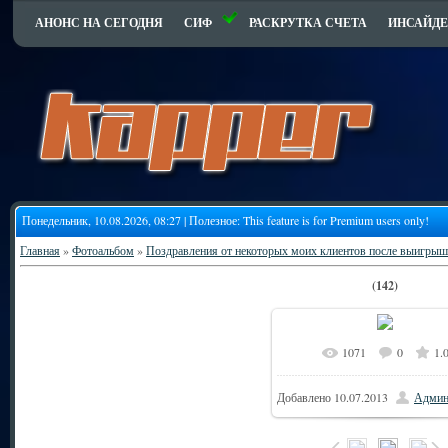
АНОНС НА СЕГОДНЯ
СИФ
РАСКРУТКА СЧЕТА
ИНСАЙДЕ
Понедельник, 10.08.2026, 08:27 | Полезное:
This feature is for Premium users only!
Главная
»
Фотоальбом
»
Поздравления от некоторых моих клиентов после выигрыш
(142)
1071
0
1.
Добавлено
10.07.2013
Админ