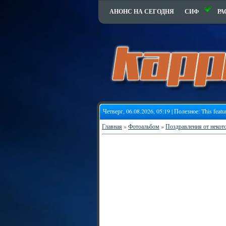
АНОНС НА СЕГОДНЯ
СИФ
РА
Четверг, 06.08.2026, 05:19 | Полезное:
This featu
Главная
»
Фотоальбом
»
Поздравления от некот