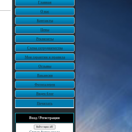
Главная
О нас
Контакты
Цены
Реквизиты
Схема сотрудничества
Мои гарантии и правила
Отзывы
Вакансии
Фотогалерея
Видео блог
Почитать
Вход / Регистрация
Войти через uID
Старая форма входа