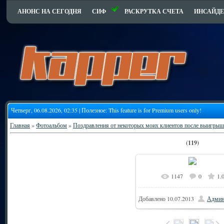
АНОНС НА СЕГОДНЯ
СИФ
РАСКРУТКА СЧЕТА
ИНСАЙДЕ
Четверг, 06.08.2026, 02:35 | Полезное:
This feature is for Premium users only!
Главная
»
Фотоальбом
»
Поздравления от некоторых моих клиентов после выигрыш
(119)
1147
0
1.
Добавлено
10.07.2013
Админ