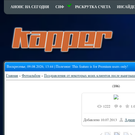
АНОНС НА СЕГОДНЯ
СИФ
РАСКРУТКА СЧЕТА
ИНСАЙДЕ
Воскресенье, 09.08.2026, 13:44 | Полезное:
This feature is for Premium users only!
Главная
»
Фотоальбом
»
Поздравления от некоторых моих клиентов после выигрыш
(106)
1222
0
1.
8
В реальном размере
Добавлено
10.07.2013
Админ
172.6Kb