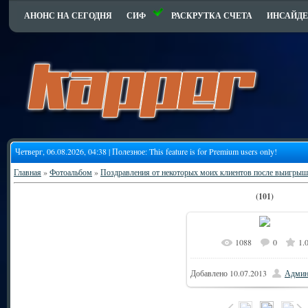
АНОНС НА СЕГОДНЯ
СИФ
РАСКРУТКА СЧЕТА
ИНСАЙДЕ
Четверг, 06.08.2026, 04:38 | Полезное:
This feature is for Premium users only!
Главная
»
Фотоальбом
»
Поздравления от некоторых моих клиентов после выигрыш
(101)
1088
0
1.
Добавлено
10.07.2013
Админ