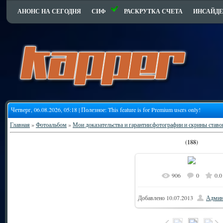
АНОНС НА СЕГОДНЯ
СИФ
РАСКРУТКА СЧЕТА
ИНСАЙДЕ
Четверг, 06.08.2026, 05:18 | Полезное:
This feature is for Premium users only!
Главная
»
Фотоальбом
»
Мои доказательства и гарантии:фотографии и скрины ставо
(188)
906
0
0.0
9
В реальном размере
Добавлено
10.07.2013
Админ
79.9Kb