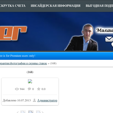
СКРУТКА СЧЕТА
ИНСАЙДЕРСКАЯ ИНФОРМАЦИЯ
ВЫГОДНАЯ ПОД
ure is for Premium users only!
гарантии:фотографии и скрины ставок
» (168)
(168)
944
0
0.0
930x238
В реальном размере
/
Добавлено
10.07.2013
Администратор
147.3Kb