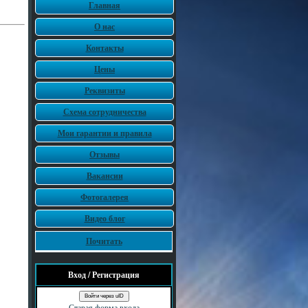
Главная
О нас
Контакты
Цены
Реквизиты
Схема сотрудничества
Мои гарантии и правила
Отзывы
Вакансии
Фотогалерея
Видео блог
Почитать
Вход / Регистрация
Войти через uID
Старая форма входа