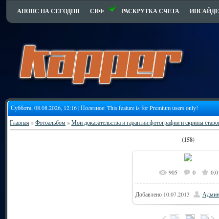
АНОНС НА СЕГОДНЯ
СИФ
РАСКРУТКА СЧЕТА
ИНСАЙДЕ
Суббота, 08.08.2026, 12:16 | Полезное:
This feature is for Premium users only!
Главная
»
Фотоальбом
»
Мои доказательства и гарантии:фотографии и скрины ставо
(158)
905
0
0.0
9
В реальном размере
Добавлено
10.07.2013
Админ
255.6Kb