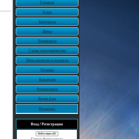
Главная
О нас
Контакты
Цены
Реквизиты
Схема сотрудничества
Мои гарантии и правила
Отзывы
Вакансии
Фотогалерея
Видео блог
Почитать
Вход / Регистрация
Войти через uID
Старая форма входа