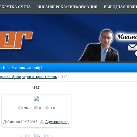
СКРУТКА СЧЕТА
ИНСАЙДЕРСКАЯ ИНФОРМАЦИЯ
ВЫГОДНАЯ ПОД
re is for Premium users only!
гарантии:фотографии и скрины ставок
» (142)
(142)
962
0
1.0
978x229
В реальном размере
/
Добавлено
10.07.2013
Администратор
140.7Kb