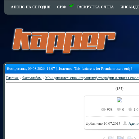
АНОНС НА СЕГОДНЯ
СИФ
РАСКРУТКА СЧЕТА
ИНСАЙДЕ
Воскресенье, 09.08.2026, 14:07 | Полезное:
This feature is for Premium users only!
Главная
»
Фотоальбом
»
Мои доказательства и гарантии:фотографии и скрины ставо
(132)
958
0
1.0
9
В реальном размере
Добавлено
10.07.2013
Админ
79.1Kb