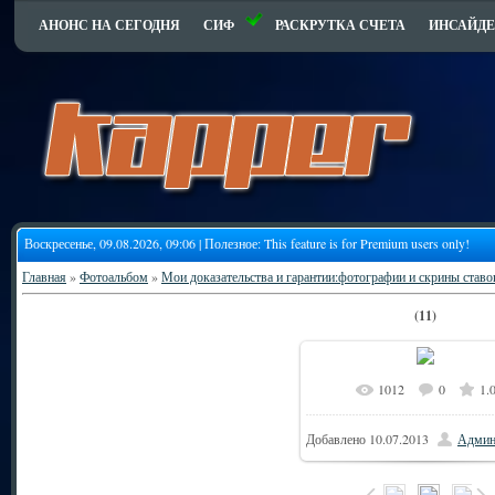
АНОНС НА СЕГОДНЯ
СИФ
РАСКРУТКА СЧЕТА
ИНСАЙДЕ
Воскресенье, 09.08.2026, 09:06 | Полезное:
This feature is for Premium users only!
Главная
»
Фотоальбом
»
Мои доказательства и гарантии:фотографии и скрины ставо
(11)
1012
0
1.
9
В реальном размере
Добавлено
10.07.2013
Админ
204.9Kb