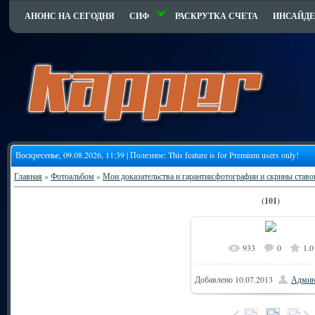
АНОНС НА СЕГОДНЯ
СИФ
РАСКРУТКА СЧЕТА
ИНСАЙДЕ
Воскресенье, 09.08.2026, 11:39 | Полезное:
This feature is for Premium users only!
Главная
»
Фотоальбом
»
Мои доказательства и гарантии:фотографии и скрины ставо
(101)
933
0
1.0
Добавлено
10.07.2013
Админ