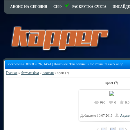
АНОНС НА СЕГОДНЯ
СИФ
РАСКРУТКА СЧЕТА
ИНСАЙДЕ
Воскресенье, 09.08.2026, 14:41 | Полезное:
This feature is for Premium users only!
Главная
»
Фотоальбом
»
Football
» sport (7)
sport (7)
990
0
0.0
Добавлено
10.07.2013
Админ