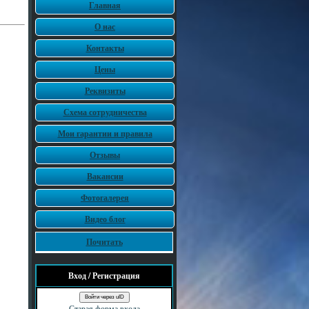
Главная
О нас
Контакты
Цены
Реквизиты
Схема сотрудничества
Мои гарантии и правила
Отзывы
Вакансии
Фотогалерея
Видео блог
Почитать
Вход / Регистрация
Войти через uID
Старая форма входа