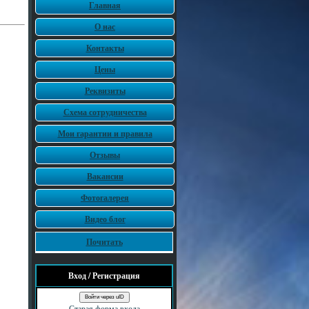
Главная
О нас
Контакты
Цены
Реквизиты
Схема сотрудничества
Мои гарантии и правила
Отзывы
Вакансии
Фотогалерея
Видео блог
Почитать
Вход / Регистрация
Войти через uID
Старая форма входа