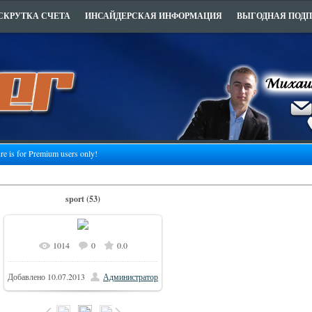
СКРУТКА СЧЕТА
ИНСАЙДЕРСКАЯ ИНФОРМАЦИЯ
ВЫГОДНАЯ ПОД
ure is for Premium users only!
sport (53)
1014
0
0.0
465x700
В реальном размере
/
Добавлено
10.07.2013
Администратор
85.5Kb