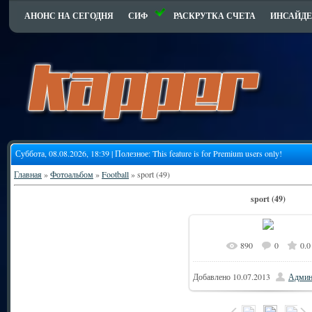
АНОНС НА СЕГОДНЯ
СИФ
РАСКРУТКА СЧЕТА
ИНСАЙДЕ
Суббота, 08.08.2026, 18:39 | Полезное:
This feature is for Premium users only!
Главная
»
Фотоальбом
»
Football
» sport (49)
sport (49)
890
0
0.0
Добавлено
10.07.2013
Админ