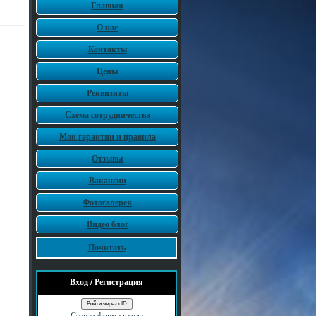
Главная
О нас
Контакты
Цены
Реквизиты
Схема сотрудничества
Мои гарантии и правила
Отзывы
Вакансии
Фотогалерея
Видео блог
Почитать
Вход / Регистрация
Войти через uID
Старая форма входа