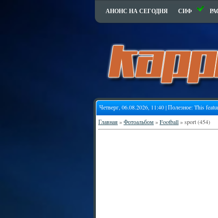
АНОНС НА СЕГОДНЯ
СИФ
РА
Четверг, 06.08.2026, 11:40 | Полезное:
This featu
Главная
»
Фотоальбом
»
Football
» sport (454)