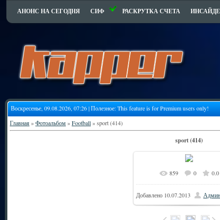
АНОНС НА СЕГОДНЯ
СИФ
РАСКРУТКА СЧЕТА
ИНСАЙДЕ
Воскресенье, 09.08.2026, 07:26 | Полезное:
This feature is for Premium users only!
Главная
»
Фотоальбом
»
Football
» sport (414)
sport (414)
859
0
0.0
Добавлено
10.07.2013
Админ