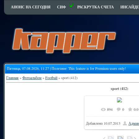
АНОНС НА СЕГОДНЯ
СИФ
РАСКРУТКА СЧЕТА
ИНСАЙДЕ
Пятница, 07.08.2026, 11:27 | Полезное:
This feature is for Premium users only!
Главная
»
Фотоальбом
»
Football
» sport (412)
sport (412)
894
0
0.0
Добавлено
10.07.2013
Админ