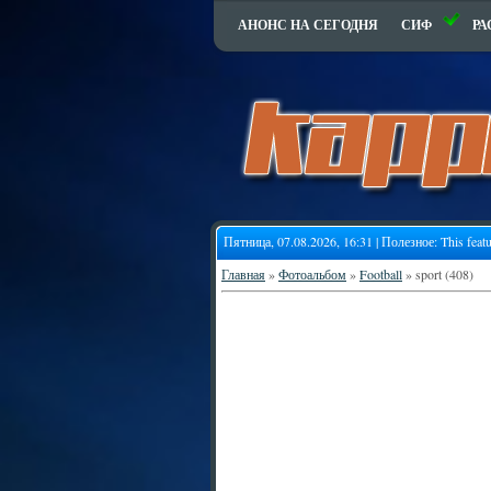
АНОНС НА СЕГОДНЯ
СИФ
РА
Пятница, 07.08.2026, 16:31 | Полезное:
This feat
Главная
»
Фотоальбом
»
Football
» sport (408)