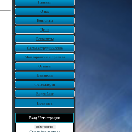
Главная
О нас
Контакты
Цены
Реквизиты
Схема сотрудничества
Мои гарантии и правила
Отзывы
Вакансии
Фотогалерея
Видео блог
Почитать
Вход / Регистрация
Войти через uID
Старая форма входа