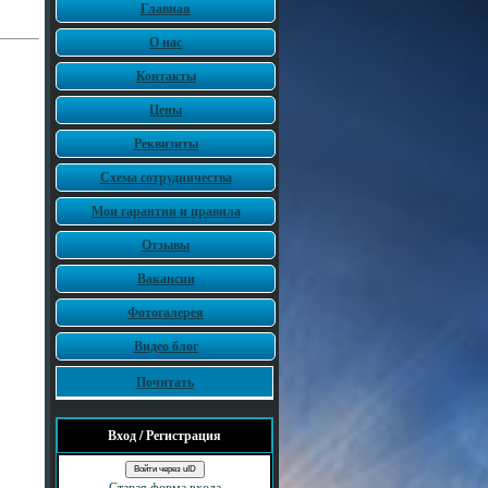
Главная
О нас
Контакты
Цены
Реквизиты
Схема сотрудничества
Мои гарантии и правила
Отзывы
Вакансии
Фотогалерея
Видео блог
Почитать
Вход / Регистрация
Войти через uID
Старая форма входа