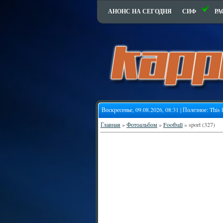
АНОНС НА СЕГОДНЯ
СИФ
РА
Воскресенье, 09.08.2026, 08:31 | Полезное:
This 
Главная
»
Фотоальбом
»
Football
» sport (327)