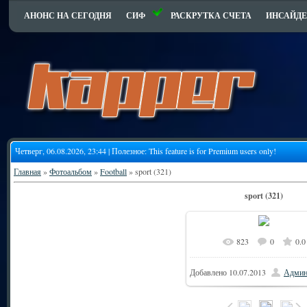
АНОНС НА СЕГОДНЯ
СИФ
РАСКРУТКА СЧЕТА
ИНСАЙДЕ
Четверг, 06.08.2026, 23:44 | Полезное:
This feature is for Premium users only!
Главная
»
Фотоальбом
»
Football
» sport (321)
sport (321)
823
0
0.0
Добавлено
10.07.2013
Админ