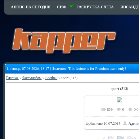
АНОНС НА СЕГОДНЯ
СИФ
РАСКРУТКА СЧЕТА
ИНСАЙДЕ
Пятница, 07.08.2026, 18:17 | Полезное:
This feature is for Premium users only!
Главная
»
Фотоальбом
»
Football
» sport (313)
sport (313)
839
0
0.0
Добавлено
10.07.2013
Админ