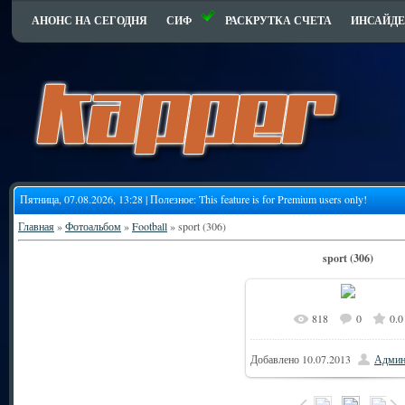
АНОНС НА СЕГОДНЯ
СИФ
РАСКРУТКА СЧЕТА
ИНСАЙДЕ
Пятница, 07.08.2026, 13:28 | Полезное:
This feature is for Premium users only!
Главная
»
Фотоальбом
»
Football
» sport (306)
sport (306)
818
0
0.0
Добавлено
10.07.2013
Админ