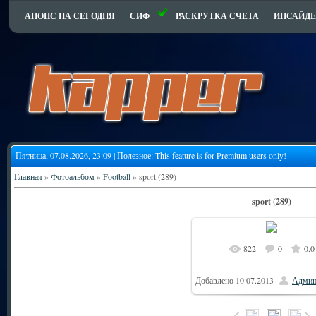
АНОНС НА СЕГОДНЯ
СИФ
РАСКРУТКА СЧЕТА
ИНСАЙДЕ
Пятница, 07.08.2026, 23:09 | Полезное:
This feature is for Premium users only!
Главная
»
Фотоальбом
»
Football
» sport (289)
sport (289)
822
0
0.0
Добавлено
10.07.2013
Админ