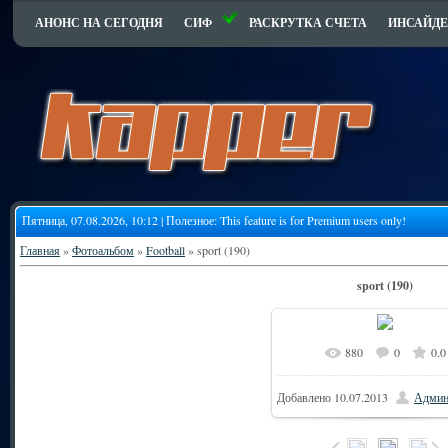
АНОНС НА СЕГОДНЯ
СИФ
РАСКРУТКА СЧЕТА
ИНСАЙДЕ
Пятница, 07.08.2026, 10:12 | Полезное:
This feature is for Premium users only!
Главная
»
Фотоальбом
»
Football
» sport (190)
sport (190)
880
0
0.0
Добавлено
10.07.2013
Админ