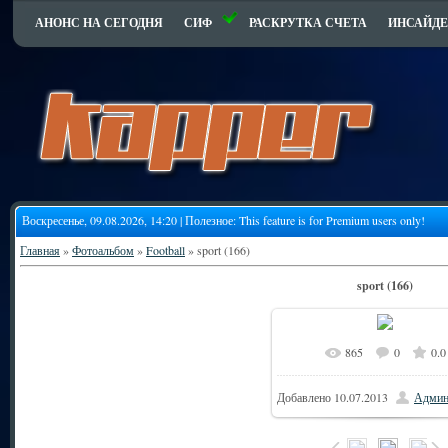
АНОНС НА СЕГОДНЯ
СИФ
РАСКРУТКА СЧЕТА
ИНСАЙДЕ
Воскресенье, 09.08.2026, 14:20 | Полезное:
This feature is for Premium users only!
Главная
»
Фотоальбом
»
Football
» sport (166)
sport (166)
865
0
0.0
Добавлено
10.07.2013
Админ