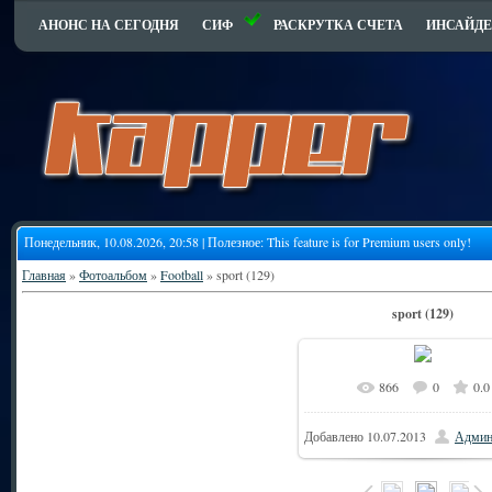
АНОНС НА СЕГОДНЯ
СИФ
РАСКРУТКА СЧЕТА
ИНСАЙДЕ
Понедельник, 10.08.2026, 20:58 | Полезное:
This feature is for Premium users only!
Главная
»
Фотоальбом
»
Football
» sport (129)
sport (129)
866
0
0.0
Добавлено
10.07.2013
Админ