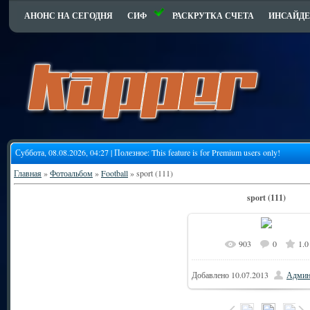
АНОНС НА СЕГОДНЯ
СИФ
РАСКРУТКА СЧЕТА
ИНСАЙДЕ
Суббота, 08.08.2026, 04:27 | Полезное:
This feature is for Premium users only!
Главная
»
Фотоальбом
»
Football
» sport (111)
sport (111)
903
0
1.0
Добавлено
10.07.2013
Админ