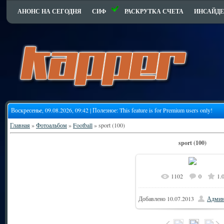
АНОНС НА СЕГОДНЯ
СИФ
РАСКРУТКА СЧЕТА
ИНСАЙДЕ
Воскресенье, 09.08.2026, 09:42 | Полезное:
This feature is for Premium users only!
Главная
»
Фотоальбом
»
Football
» sport (100)
sport (100)
1102
0
1.
Добавлено
10.07.2013
Админ