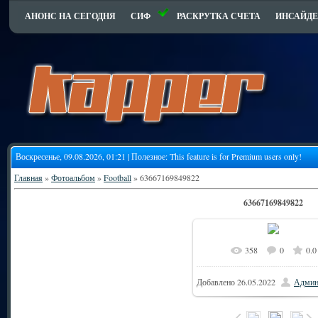
АНОНС НА СЕГОДНЯ
СИФ
РАСКРУТКА СЧЕТА
ИНСАЙДЕ
Воскресенье, 09.08.2026, 01:21 | Полезное:
This feature is for Premium users only!
Главная
»
Фотоальбом
»
Football
» 63667169849822
63667169849822
358
0
0.0
10
В реальном размере
Добавлено
26.05.2022
Админ
59.2Kb