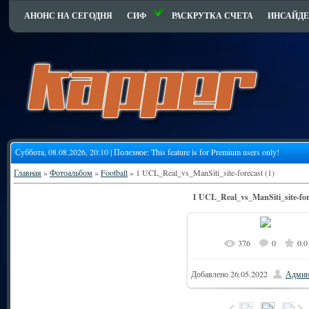
АНОНС НА СЕГОДНЯ
СИФ
РАСКРУТКА СЧЕТА
ИНСАЙДЕ
Суббота, 08.08.2026, 20:10 | Полезное:
This feature is for Premium users only!
Главная
»
Фотоальбом
»
Football
» 1 UCL_Real_vs_ManSiti_site-forecast (1)
1 UCL_Real_vs_ManSiti_site-fore
376
0
0.0
8
В реальном размере
Добавлено
26.05.2022
Админ
582.1Kb